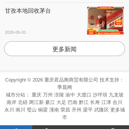
甘孜本地回收茅台
2026-05-01
更多新闻
Copyright © 2026 重庆君品阁商贸有限公司 技术支持：
季晨网
城市分站：
重庆
万州
涪陵
渝中
大渡口
沙坪坝
九龙坡
南岸
北碚
两江新
綦江
大足
巴南
黔江
长寿
江津
合川
永川
南川
璧山
铜梁
潼南
荣昌
开州
梁平
武隆区
更多城
市