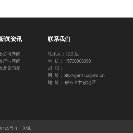
新闻资讯
联系我们
孜公司新闻
联系人：张先生
孜行业新闻
手 机： 15730306993
孜常见问题
邮 箱：
网 址：http://ganzi.cqlphs.cn
地 址： 服务全甘孜地区
0423号-1
XML