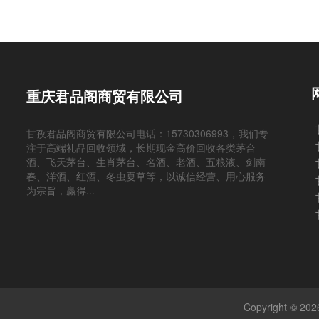
重庆君品阁商贸有限公司
甘孜君品阁商贸有限公司电话：15730306993，我们专
注于高端礼品回收领域，长期现金高价回收各类茅台
酒、飞天茅台、生肖茅台、名酒、老酒、五粮液、剑南
春、洋酒、红酒、冬虫夏草等，以诚信经营、用心服务
为宗旨，赢得...
Copyright