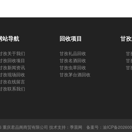
网站导航
回收项目
甘孜
甘孜关于我们
甘孜礼品回收
甘
甘孜回收项目
甘孜名酒回收
甘
甘孜新闻资讯
甘孜虫草回收
甘
甘孜现场回收
甘孜茅台酒回收
甘孜在线留言
甘孜联系我们
 © 2026 重庆君品阁商贸有限公司 技术支持：季晨网
备案号：渝ICP备202600