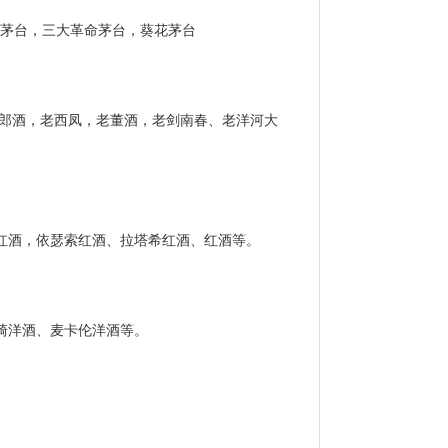
营茅台，三大革命茅台，葵花茅台
老郎酒，老西凤，老董酒，老剑南春、老洋河大
帝红酒，依瑟索红酒、拉塔希红酒、红酒等。
崎洋酒、麦卡伦洋酒等。