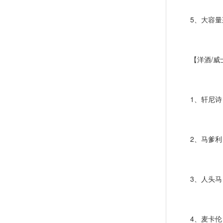
5、大容量茅台：
【洋酒/威
1、轩尼诗：
2、马爹利：
3、人头马
4、麦卡伦：1