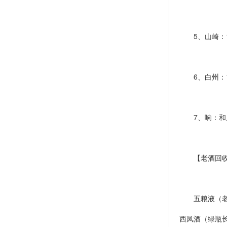
5、山崎：19
6、白州：19
7、响：和风醇
【老酒回收
五粮液（老款
西凤酒（绿瓶