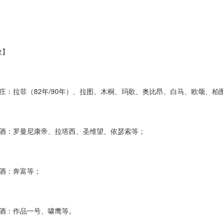
】
：拉菲（82年/90年）、拉图、木桐、玛歌、奥比昂、白马、欧颂、柏
：罗曼尼康帝、拉塔西、圣维望、依瑟索等；
酒：奔富等；
：作品一号、啸鹰等。