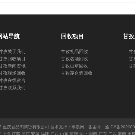
网站导航
回收项目
甘孜
甘孜关于我们
甘孜礼品回收
甘
甘孜回收项目
甘孜名酒回收
甘
甘孜新闻资讯
甘孜虫草回收
甘
甘孜现场回收
甘孜茅台酒回收
甘孜在线留言
甘孜联系我们
 © 2026 重庆君品阁商贸有限公司 技术支持：季晨网
备案号：渝ICP备202600
江
上海
江苏
浙江
安徽
福建
江西
山东
河南
湖北
湖南
广东
广西
海南
重