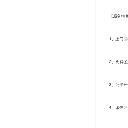
【服务特色
1、上门回收
2、免费鉴定
3、公平开价
4、诚信经营