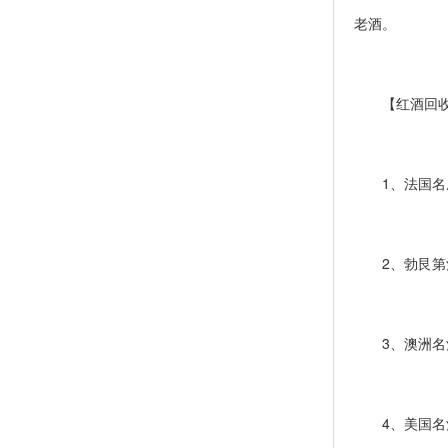
老酒。
【红酒回收
1、法国名庄
2、勃艮第酒
3、澳洲名
4、美国名酒