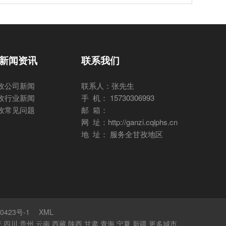
新闻资讯
联系我们
孜公司新闻
联系人：张先生
孜行业新闻
手 机： 15730306993
孜常见问题
邮 箱：
网 址：http://ganzi.cqlphs.cn
地 址： 服务全甘孜地区
0423号-1
XML
庆
四川
贵州
云南
西藏
陕西
甘肃
青海
宁夏
新疆
更多城市