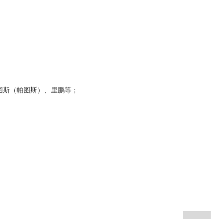
图斯（帕图斯）、里鹏等；