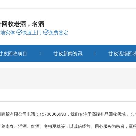
价回收老酒，名酒
本地实体
快速上门
免费鉴定
甘孜回收项目
甘孜新闻资讯
甘孜现场回
甘孜关于我们
ABOUT US
贸有限公司电话：15730306993，我们专注于高端礼品回收领域，
、剑南春、洋酒、红酒、冬虫夏草等，以诚信经营、用心服务为宗旨，赢