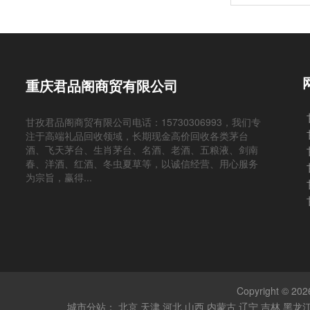
重庆君品阁商贸有限公司
甘孜君品阁商贸有限公司电话：15730306993，我们专
注于高端礼品回收领域，长期现金高价回收各类茅台
酒、飞天茅台、生肖茅台、名酒、老酒、五粮液、剑南
春、洋酒、红酒、冬虫夏草等，以诚信经营、用心服务
为宗旨，赢得...
Copyright
城市分站：
北京
天津
河北
山西
内蒙古
辽宁
吉林
黑龙