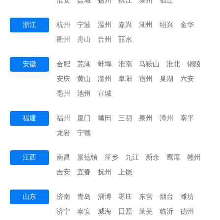
淮安
盐城
扬州
镇江
泰州
宿迁
浙江
杭州
宁波
温州
嘉兴
湖州
绍兴
金华
衢州
舟山
台州
丽水
安徽
合肥
芜湖
蚌埠
淮南
马鞍山
淮北
铜陵
安庆
黄山
滁州
阜阳
宿州
巢湖
六安
亳州
池州
宣城
福建
福州
厦门
莆田
三明
泉州
漳州
南平
龙岩
宁德
江西
南昌
景德镇
萍乡
九江
新余
鹰潭
赣州
吉安
宜春
抚州
上饶
山东
济南
青岛
淄博
枣庄
东营
烟台
潍坊
济宁
泰安
威海
日照
莱芜
临沂
德州