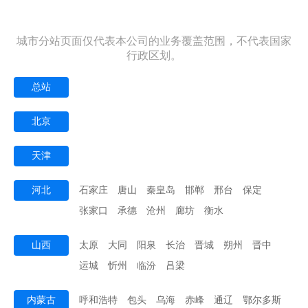
城市分站页面仅代表本公司的业务覆盖范围，不代表国家
行政区划。
总站
北京
天津
河北
石家庄
唐山
秦皇岛
邯郸
邢台
保定
张家口
承德
沧州
廊坊
衡水
山西
太原
大同
阳泉
长治
晋城
朔州
晋中
运城
忻州
临汾
吕梁
内蒙古
呼和浩特
包头
乌海
赤峰
通辽
鄂尔多斯