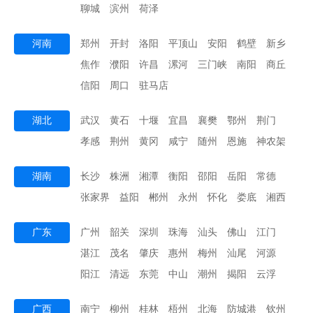
聊城
滨州
荷泽
河南
郑州
开封
洛阳
平顶山
安阳
鹤壁
新乡
焦作
濮阳
许昌
漯河
三门峡
南阳
商丘
信阳
周口
驻马店
湖北
武汉
黄石
十堰
宜昌
襄樊
鄂州
荆门
孝感
荆州
黄冈
咸宁
随州
恩施
神农架
湖南
长沙
株洲
湘潭
衡阳
邵阳
岳阳
常德
张家界
益阳
郴州
永州
怀化
娄底
湘西
广东
广州
韶关
深圳
珠海
汕头
佛山
江门
湛江
茂名
肇庆
惠州
梅州
汕尾
河源
阳江
清远
东莞
中山
潮州
揭阳
云浮
广西
南宁
柳州
桂林
梧州
北海
防城港
钦州