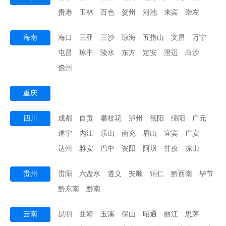
贵港
玉林
百色
贺州
河池
来宾
崇左
海南
海口
三亚
三沙
琼海
五指山
文昌
万宁
屯昌
琼中
陵水
东方
定安
澄迈
白沙
儋州
重庆
四川
成都
自贡
攀枝花
泸州
德阳
绵阳
广元
遂宁
内江
乐山
南充
眉山
宜宾
广安
达州
雅安
巴中
资阳
阿坝
甘孜
凉山
贵州
贵阳
六盘水
遵义
安顺
铜仁
黔西南
毕节
黔东南
黔南
云南
昆明
曲靖
玉溪
保山
昭通
丽江
思茅