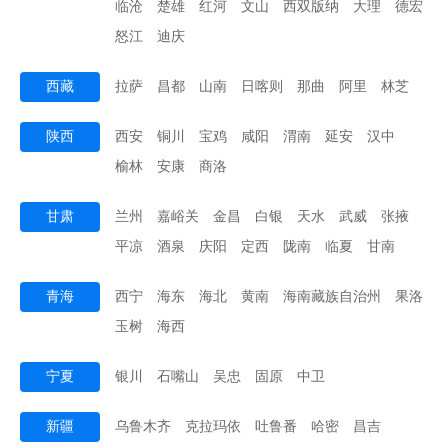
临沧
楚雄
红河
文山
西双版纳
大理
德宏
怒江
迪庆
西藏
拉萨
昌都
山南
日喀则
那曲
阿里
林芝
陕西
西安
铜川
宝鸡
咸阳
渭南
延安
汉中
榆林
安康
商洛
甘肃
兰州
嘉峪关
金昌
白银
天水
武威
张掖
平凉
酒泉
庆阳
定西
陇南
临夏
甘南
青海
西宁
海东
海北
黄南
海南藏族自治州
果洛
玉树
海西
宁夏
银川
石嘴山
吴忠
固原
中卫
新疆
乌鲁木齐
克拉玛依
吐鲁番
哈密
昌吉