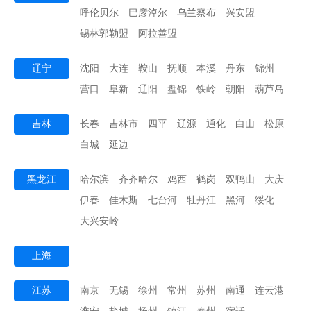
呼伦贝尔
巴彦淖尔
乌兰察布
兴安盟
锡林郭勒盟
阿拉善盟
辽宁
沈阳
大连
鞍山
抚顺
本溪
丹东
锦州
营口
阜新
辽阳
盘锦
铁岭
朝阳
葫芦岛
吉林
长春
吉林市
四平
辽源
通化
白山
松原
白城
延边
黑龙江
哈尔滨
齐齐哈尔
鸡西
鹤岗
双鸭山
大庆
伊春
佳木斯
七台河
牡丹江
黑河
绥化
大兴安岭
上海
江苏
南京
无锡
徐州
常州
苏州
南通
连云港