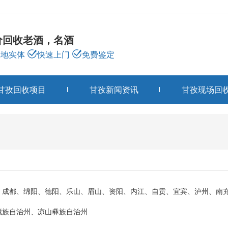
价回收老酒，名酒
本地实体
快速上门
免费鉴定
甘孜回收项目
甘孜新闻资讯
甘孜现场回
甘孜关于我们
ABOUT US
：成都、绵阳、德阳、乐山、眉山、资阳、内江、自贡、宜宾、泸州、南
藏族自治州、凉山彝族自治州