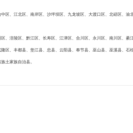
渝中区、江北区、南岸区、沙坪坝区、九龙坡区、大渡口区、北碚区、渝
州区、涪陵区、黔江区、长寿区、江津区、合川区、永川区、南川区、綦
武隆区、丰都县、垫江县、忠县、云阳县、奉节县、巫山县、巫溪县、石
苗族土家族自治县。