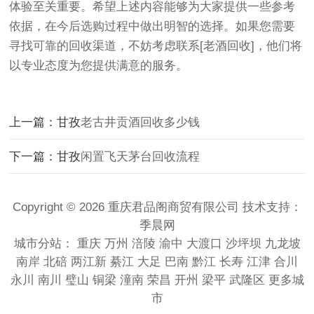
体验至关重要。希望上述内容能够为大家提供一些参考
依据，在今后选购过程中做出明智的选择。如果您需要
寻找可靠的回收渠道，不妨考虑联系[老酒回收]，他们将
以专业态度为您提供满意的服务。
上一篇：甘孜
老古井贡酒回收多少钱
下一篇：甘孜
闲置飞天茅台回收流程
Copyright © 2026 重庆君品阁商贸有限公司 技术支持：
季晨网
城市分站：
重庆
万州
涪陵
渝中
大渡口
沙坪坝
九龙坡
南岸
北碚
两江新
綦江
大足
巴南
黔江
长寿
江津
合川
永川
南川
璧山
铜梁
潼南
荣昌
开州
梁平
武隆区
更多城
市